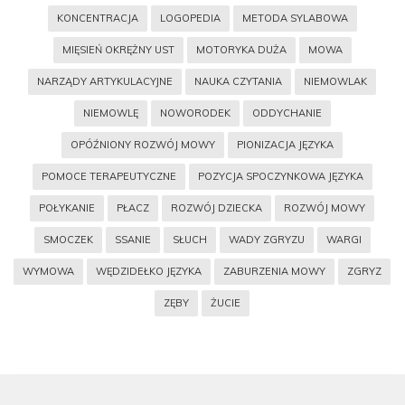
KONCENTRACJA
LOGOPEDIA
METODA SYLABOWA
MIĘSIEŃ OKRĘŻNY UST
MOTORYKA DUŻA
MOWA
NARZĄDY ARTYKULACYJNE
NAUKA CZYTANIA
NIEMOWLAK
NIEMOWLĘ
NOWORODEK
ODDYCHANIE
OPÓŹNIONY ROZWÓJ MOWY
PIONIZACJA JĘZYKA
POMOCE TERAPEUTYCZNE
POZYCJA SPOCZYNKOWA JĘZYKA
POŁYKANIE
PŁACZ
ROZWÓJ DZIECKA
ROZWÓJ MOWY
SMOCZEK
SSANIE
SŁUCH
WADY ZGRYZU
WARGI
WYMOWA
WĘDZIDEŁKO JĘZYKA
ZABURZENIA MOWY
ZGRYZ
ZĘBY
ŻUCIE