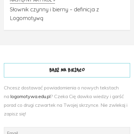
NASTĘPNY ARTYKUŁ »
Słownik czynny i bierny – definicja z
Logomotywą
BĄDŹ NA BIEŻĄCO
Chcesz dostawać powiadomienia o nowych tekstach
na
logomotywa.edu.pl
? Czeka Cię dawka wiedzy i garść
porad co drugi czwartek na Twojej skrzynce. Nie zwlekaj i
zapisz się!