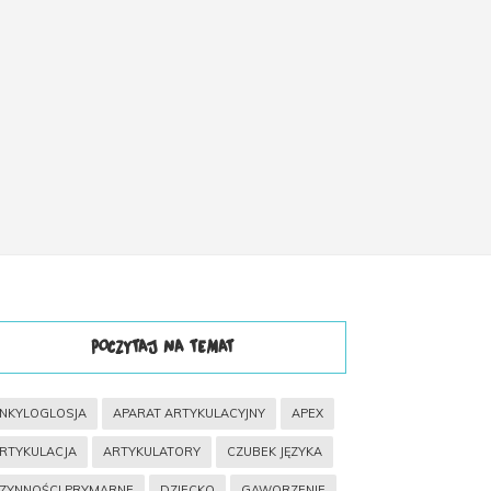
POCZYTAJ NA TEMAT
NKYLOGLOSJA
APARAT ARTYKULACYJNY
APEX
RTYKULACJA
ARTYKULATORY
CZUBEK JĘZYKA
ZYNNOŚCI PRYMARNE
DZIECKO
GAWORZENIE