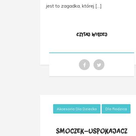
jest to zagadka, której […]
Czytaj więcej
Akcesoria Dla Dziecka
Dla Rodzica
Smoczek–uspokajacz