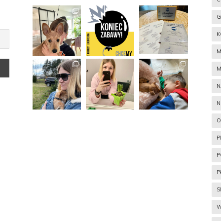
G
K
M
M
N
N
O
P
P
P
S
W