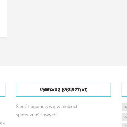
OBSERWUJ LOGOMOTYWĘ
h
Śledź Logomotywę w mediach
A
społecznościowych!
A
tek
C