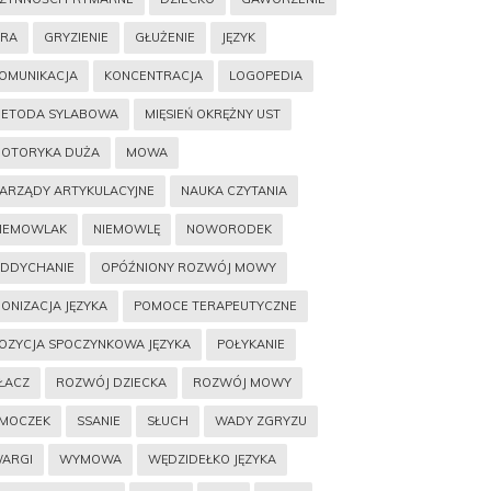
RA
GRYZIENIE
GŁUŻENIE
JĘZYK
OMUNIKACJA
KONCENTRACJA
LOGOPEDIA
ETODA SYLABOWA
MIĘSIEŃ OKRĘŻNY UST
OTORYKA DUŻA
MOWA
ARZĄDY ARTYKULACYJNE
NAUKA CZYTANIA
IEMOWLAK
NIEMOWLĘ
NOWORODEK
DDYCHANIE
OPÓŹNIONY ROZWÓJ MOWY
IONIZACJA JĘZYKA
POMOCE TERAPEUTYCZNE
OZYCJA SPOCZYNKOWA JĘZYKA
POŁYKANIE
ŁACZ
ROZWÓJ DZIECKA
ROZWÓJ MOWY
MOCZEK
SSANIE
SŁUCH
WADY ZGRYZU
ARGI
WYMOWA
WĘDZIDEŁKO JĘZYKA