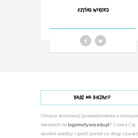
Czytaj więcej
BĄDŹ NA BIEŻĄCO
Chcesz dostawać powiadomienia o nowyc
tekstach na
logomotywa.edu.pl
? Czeka Cię
dawka wiedzy i garść porad co drugi czwar