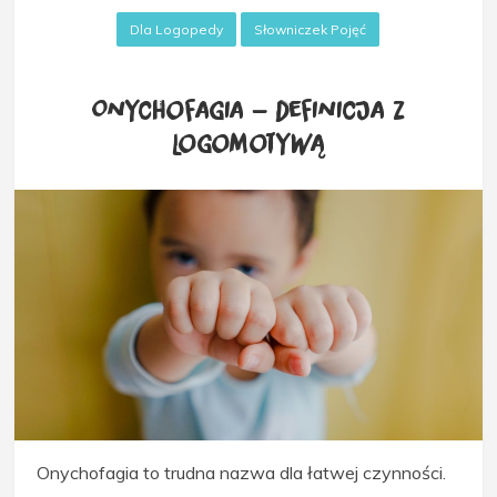
Dla Logopedy
Słowniczek Pojęć
Onychofagia – definicja z
Logomotywą
Onychofagia to trudna nazwa dla łatwej czynności.