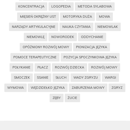
KONCENTRACJA
LOGOPEDIA
METODA SYLABOWA
MIĘSIEŃ OKRĘŻNY UST
MOTORYKA DUŻA
MOWA
NARZĄDY ARTYKULACYJNE
NAUKA CZYTANIA
NIEMOWLAK
NIEMOWLĘ
NOWORODEK
ODDYCHANIE
OPÓŹNIONY ROZWÓJ MOWY
PIONIZACJA JĘZYKA
POMOCE TERAPEUTYCZNE
POZYCJA SPOCZYNKOWA JĘZYKA
POŁYKANIE
PŁACZ
ROZWÓJ DZIECKA
ROZWÓJ MOWY
SMOCZEK
SSANIE
SŁUCH
WADY ZGRYZU
WARGI
WYMOWA
WĘDZIDEŁKO JĘZYKA
ZABURZENIA MOWY
ZGRYZ
ZĘBY
ŻUCIE