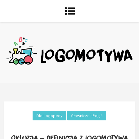
Dla Logopedy
Słowniczek Pojęć
Okluzja – definicja z Logomotywą