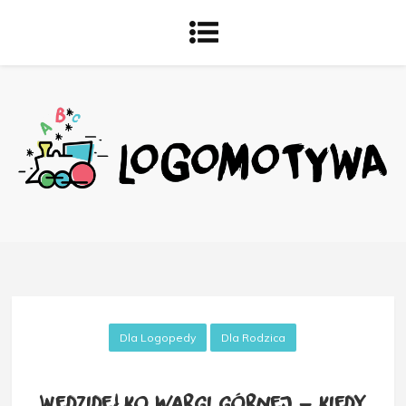
Dla Logopedy
Dla Rodzica
Wędzidełko wargi górnej – kiedy