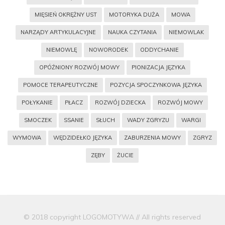
MIĘSIEŃ OKRĘŻNY UST
MOTORYKA DUŻA
MOWA
NARZĄDY ARTYKULACYJNE
NAUKA CZYTANIA
NIEMOWLAK
NIEMOWLĘ
NOWORODEK
ODDYCHANIE
OPÓŹNIONY ROZWÓJ MOWY
PIONIZACJA JĘZYKA
POMOCE TERAPEUTYCZNE
POZYCJA SPOCZYNKOWA JĘZYKA
POŁYKANIE
PŁACZ
ROZWÓJ DZIECKA
ROZWÓJ MOWY
SMOCZEK
SSANIE
SŁUCH
WADY ZGRYZU
WARGI
WYMOWA
WĘDZIDEŁKO JĘZYKA
ZABURZENIA MOWY
ZGRYZ
ZĘBY
ŻUCIE
© 2018 copyright LOGOMOTYWA // All rights reserved