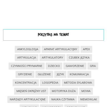
POCZYTAJ NA TEMAT
ANKYLOGLOSJA
APARAT ARTYKULACYJNY
APEX
ARTYKULACJA
ARTYKULATORY
CZUBEK JĘZYKA
CZYNNOŚCI PRYMARNE
DZIECKO
GAWORZENIE
GRA
GRYZIENIE
GŁUŻENIE
JĘZYK
KOMUNIKACJA
KONCENTRACJA
LOGOPEDIA
METODA SYLABOWA
MIĘSIEŃ OKRĘŻNY UST
MOTORYKA DUŻA
MOWA
NARZĄDY ARTYKULACYJNE
NAUKA CZYTANIA
NIEMOWLAK