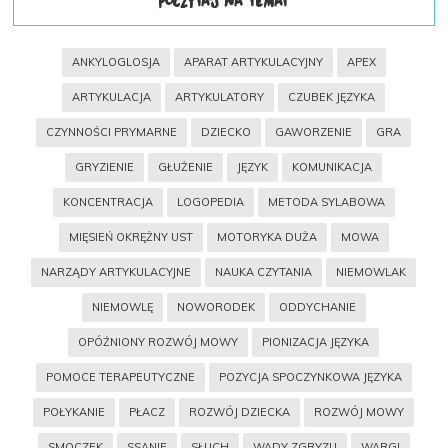
POCZYTAJ NA TEMAT
ANKYLOGLOSJA
APARAT ARTYKULACYJNY
APEX
ARTYKULACJA
ARTYKULATORY
CZUBEK JĘZYKA
CZYNNOŚCI PRYMARNE
DZIECKO
GAWORZENIE
GRA
GRYZIENIE
GŁUŻENIE
JĘZYK
KOMUNIKACJA
KONCENTRACJA
LOGOPEDIA
METODA SYLABOWA
MIĘSIEŃ OKRĘŻNY UST
MOTORYKA DUŻA
MOWA
NARZĄDY ARTYKULACYJNE
NAUKA CZYTANIA
NIEMOWLAK
NIEMOWLĘ
NOWORODEK
ODDYCHANIE
OPÓŹNIONY ROZWÓJ MOWY
PIONIZACJA JĘZYKA
POMOCE TERAPEUTYCZNE
POZYCJA SPOCZYNKOWA JĘZYKA
POŁYKANIE
PŁACZ
ROZWÓJ DZIECKA
ROZWÓJ MOWY
SMOCZEK
SSANIE
SŁUCH
WADY ZGRYZU
WARGI