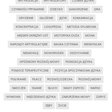
ARTYKULACJA
ARTYKULATORY
CZUBEK JĘZYKA
CZYNNOŚCI PRYMARNE
DZIECKO
GAWORZENIE
GRA
GRYZIENIE
GŁUŻENIE
JĘZYK
KOMUNIKACJA
KONCENTRACJA
LOGOPEDIA
METODA SYLABOWA
MIĘSIEŃ OKRĘŻNY UST
MOTORYKA DUŻA
MOWA
NARZĄDY ARTYKULACYJNE
NAUKA CZYTANIA
NIEMOWLAK
NIEMOWLĘ
NOWORODEK
ODDYCHANIE
OPÓŹNIONY ROZWÓJ MOWY
PIONIZACJA JĘZYKA
POMOCE TERAPEUTYCZNE
POZYCJA SPOCZYNKOWA JĘZYKA
POŁYKANIE
PŁACZ
ROZWÓJ DZIECKA
ROZWÓJ MOWY
SMOCZEK
SSANIE
SŁUCH
WADY ZGRYZU
WARGI
WYMOWA
WĘDZIDEŁKO JĘZYKA
ZABURZENIA MOWY
ZGRYZ
ZĘBY
ŻUCIE