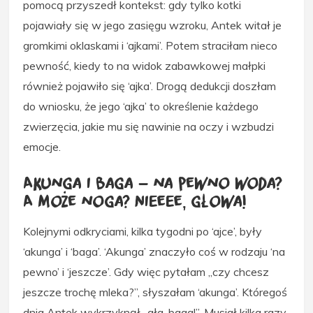
pomocą przyszedł kontekst: gdy tylko kotki
pojawiały się w jego zasięgu wzroku, Antek witał je
gromkimi oklaskami i ‘ajkami’. Potem straciłam nieco
pewność, kiedy to na widok zabawkowej małpki
również pojawiło się ‘ajka’. Drogą dedukcji doszłam
do wniosku, że jego ‘ajka’ to określenie każdego
zwierzęcia, jakie mu się nawinie na oczy i wzbudzi
emocje.
Akunga i baga – na pewno woda?
A może noga? Nieeee, głowa!
Kolejnymi odkryciami, kilka tygodni po ‘ajce’, były
‘akunga’ i ‘baga’. ‘Akunga’ znaczyło coś w rodzaju ‘na
pewno’ i ‘jeszcze’. Gdy więc pytałam „czy chcesz
jeszcze trochę mleka?”, słyszałam ‘akunga’. Któregoś
dnia Antek wykrzyknął „ała, baga!”. Musiał kilka razy