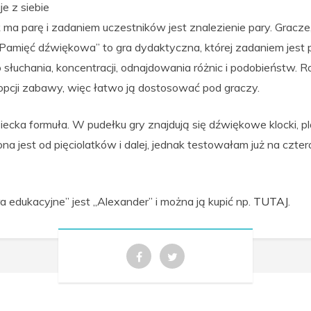
e z siebie
a parę i zadaniem uczestników jest znalezienie pary. Gracze, 
 „Pamięć dźwiękowa” to gra dydaktyczna, której zadaniem jest
łuchania, koncentracji, odnajdowania różnic i podobieństw. R
 opcji zabawy, więc łatwo ją dostosować pod graczy.
ziecka formuła. W pudełku gry znajdują się dźwiękowe klocki, p
na jest od pięciolatków i dalej, jednak testowałam już na czter
edukacyjne” jest „Alexander” i można ją kupić np.
TUTAJ
.