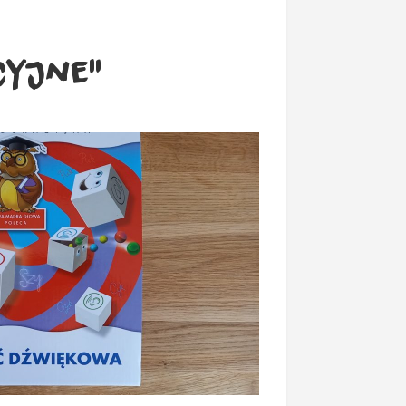
cyjne”