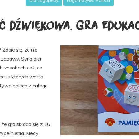
Dla Logopedy
Logomotywa Poleca
ęć dźwiękowa. Gra eduka
Zdaje się, że nie
y zabawy. Seria gier
 zasobach coś, co
i, u których warto
ywa poleca z całego
że gra składa się z 16
ypełnienia. Kiedy