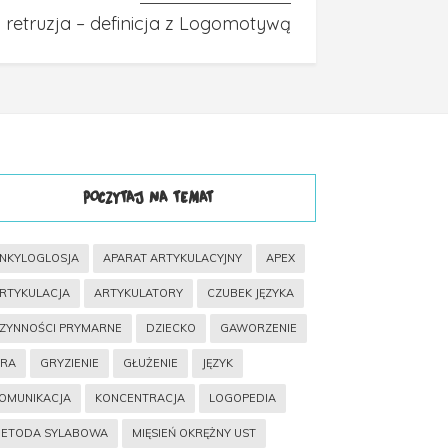
i retruzja – definicja z Logomotywą
POCZYTAJ NA TEMAT
NKYLOGLOSJA
APARAT ARTYKULACYJNY
APEX
RTYKULACJA
ARTYKULATORY
CZUBEK JĘZYKA
ZYNNOŚCI PRYMARNE
DZIECKO
GAWORZENIE
RA
GRYZIENIE
GŁUŻENIE
JĘZYK
OMUNIKACJA
KONCENTRACJA
LOGOPEDIA
ETODA SYLABOWA
MIĘSIEŃ OKRĘŻNY UST