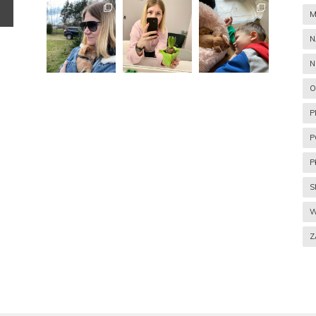
M
N
N
O
P
P
P
S
W
Z