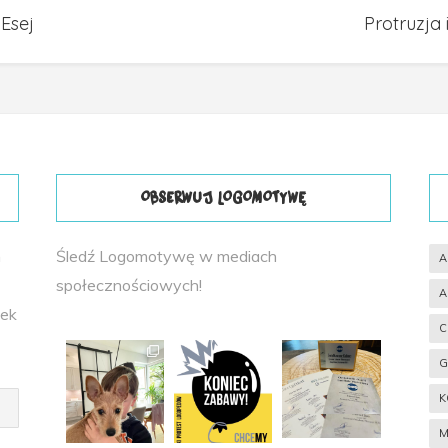
Esej
Protruzja 
OBSERWUJ LOGOMOTYWĘ
h
Śledź Logomotywę w mediach
A
społecznościowych!
A
tek
C
G
K
M